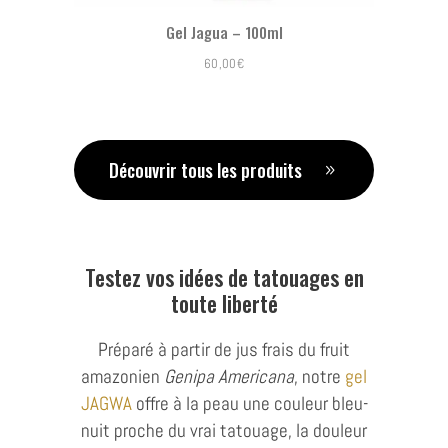
ur
Gel Jagua – 100ml
Planche
60,00
€
Découvrir tous les produits
Testez vos idées de tatouages en
toute liberté
Préparé à partir de jus frais du fruit
amazonien
Genipa Americana
, notre
gel
JAGWA
offre à la peau une couleur bleu-
nuit proche du vrai tatouage, la douleur