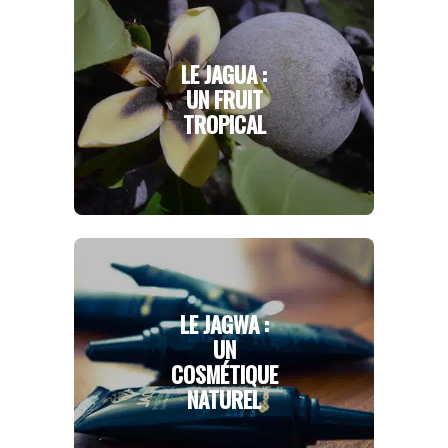
LE JAGUA :
UN FRUIT
TROPICAL
LE JAGWA :
UN
COSMÉTIQUE
NATUREL