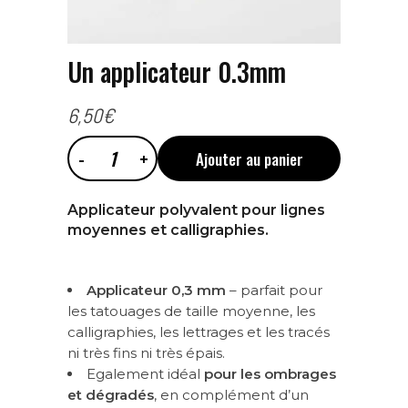
Un applicateur 0.3mm
6,50
€
Ajouter au panier
Un
Applicateur polyvalent pour lignes
applicateur
moyennes et calligraphies.
0.3mm
Applicateur 0,3 mm
– parfait pour
les tatouages de taille moyenne, les
quantity
calligraphies, les lettrages et les tracés
ni très fins ni très épais.
Egalement idéal
pour les ombrages
et dégradés
, en complément d’un