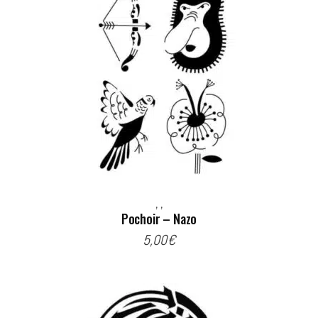
,
,
Pochoir – Nazo
5,00
€