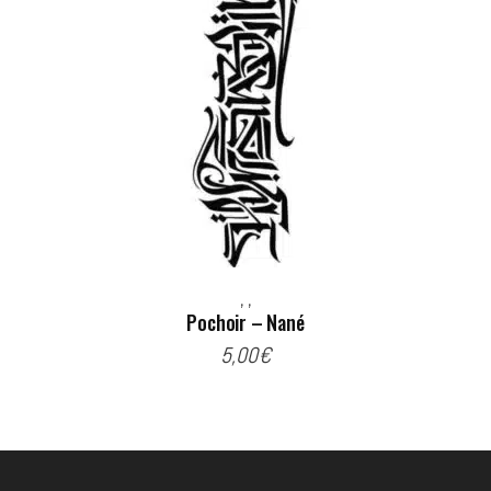
,
,
Pochoir – Nané
5,00
€