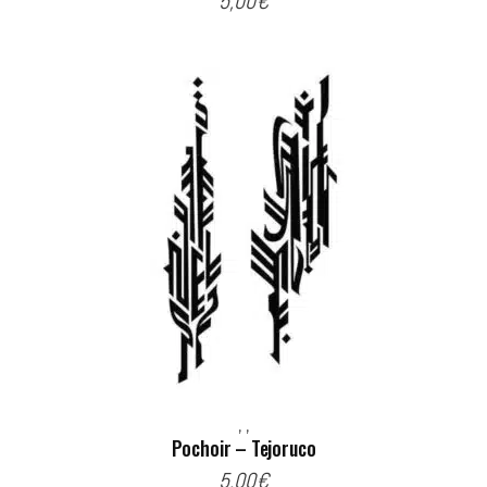
5,00
€
,
,
Pochoir – Tejoruco
5,00
€