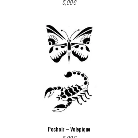
5,00
€
,
,
Pochoir – Volepique