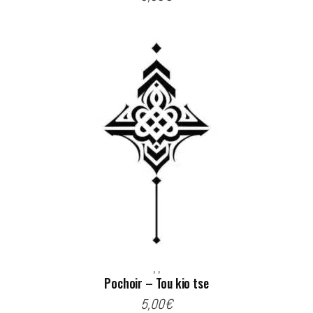
,
,
Pochoir – Tou kio tse
5,00
€