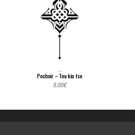
,
,
Pochoir – Tou kio tse
5,00
€