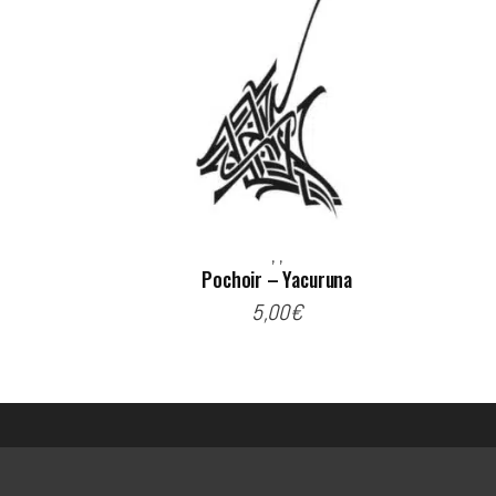
,
,
Pochoir – Yacuruna
5,00
€