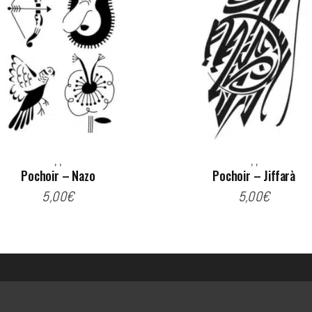
,
,
,
,
Pochoir – Nazo
Pochoir – Jiffarà
5,00
€
5,00
€