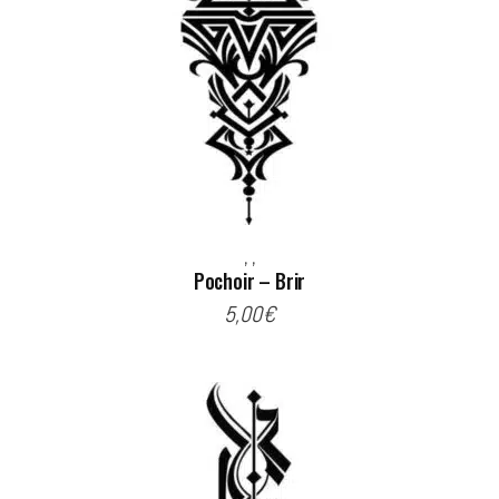
,
,
Pochoir – Brir
5,00
€