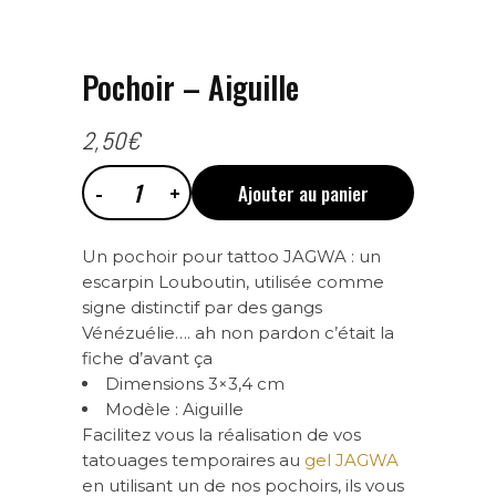
Pochoir – Aiguille
2,50
€
Ajouter au panier
Pochoir
Un pochoir pour tattoo JAGWA : un
-
escarpin Louboutin, utilisée comme
signe distinctif par des gangs
Aiguille
Vénézuélie…. ah non pardon c’était la
fiche d’avant ça
Dimensions 3×3,4 cm
quantity
Modèle : Aiguille
Facilitez vous la réalisation de vos
tatouages temporaires au
gel JAGWA
en utilisant un de nos pochoirs, ils vous