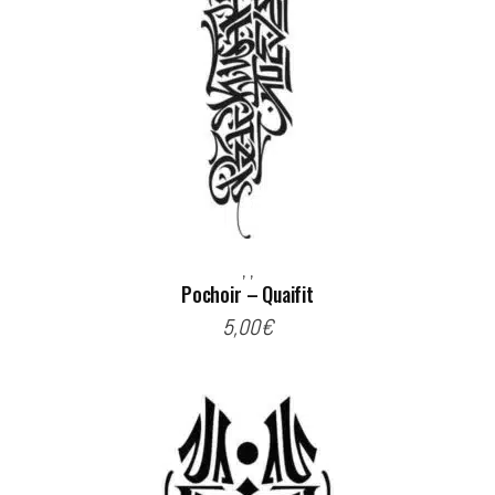
,
,
Pochoir – Quaifit
5,00
€