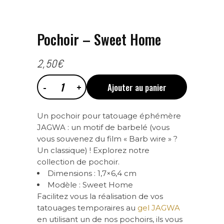
Pochoir – Sweet Home
2,50
€
Ajouter au panier
Pochoir
Un pochoir pour tatouage éphémère
-
JAGWA : un motif de barbelé (vous
vous souvenez du film « Barb wire » ?
Sweet
Un classique) ! Explorez notre
collection de pochoir.
Dimensions : 1,7×6,4 cm
Home
Modèle : Sweet Home
Facilitez vous la réalisation de vos
quantity
tatouages temporaires au
gel JAGWA
en utilisant un de nos pochoirs, ils vous