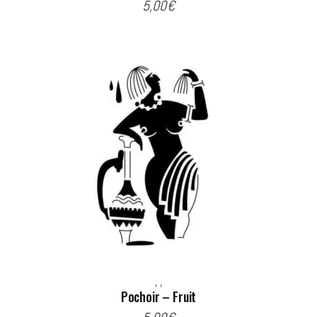
5,00
€
,
,
Pochoir – Fruit