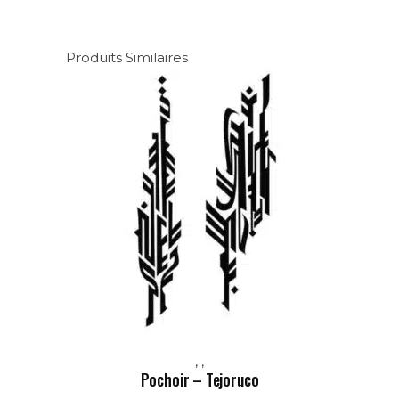
Produits Similaires
,
,
Pochoir – Tejoruco