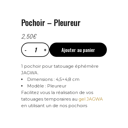
Pochoir – Pleureur
2,50
€
Ajouter au panier
Pochoir
1 pochoir pour tatouage éphémère
-
JAGWA.
Dimensions : 4,5×4,8 cm
Pleureur
Modèle : Pleureur
Facilitez vous la réalisation de vos
tatouages temporaires au
gel JAGWA
quantity
en utilisant un de nos pochoirs