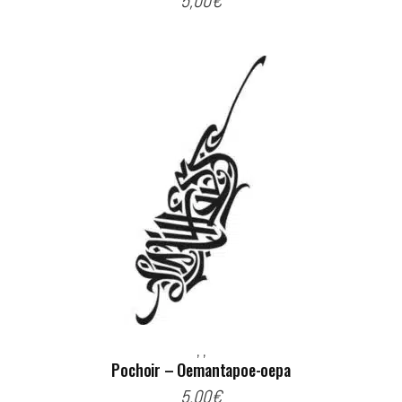
5,00
€
,
,
Pochoir – Oemantapoe-oepa
5,00
€