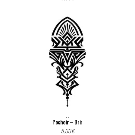
,
,
Pochoir – Brir
5,00
€