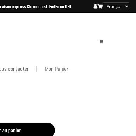
vraison
express Chronopost, FedEx ou DHL
ous contacter
Mon Panier
r au panier