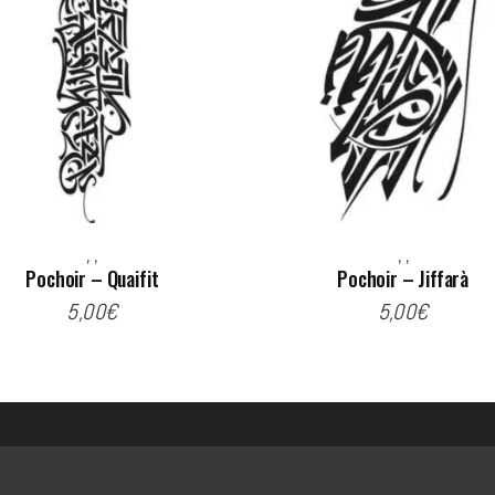
,
,
,
,
Pochoir – Quaifit
Pochoir – Jiffarà
5,00
€
5,00
€